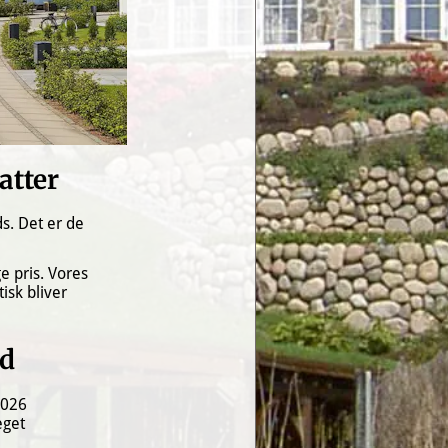
atter
s. Det er de 
 pris. Vores 
sk bliver 
nd
026 
get 