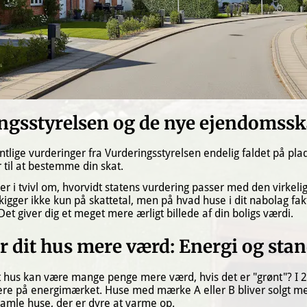
ngsstyrelsen og de nye ejendomssk
ntlige vurderinger fra Vurderingsstyrelsen endelig faldet på plad
r til at bestemme din skat.
 i tvivl om, hvorvidt statens vurdering passer med den virkelige
igger ikke kun på skattetal, men på hvad huse i dit nabolag fakti
. Det giver dig et meget mere ærligt billede af din boligs værdi.
r dit hus mere værd: Energi og sta
it hus kan være mange penge mere værd, hvis det er "grønt"? I 2
bere på energimærket. Huse med mærke A eller B bliver solgt me
gamle huse, der er dyre at varme op.