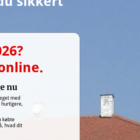
u sikkert 
26? 
online.
ge nu
teget med 
hurtigere, 
 købte 
, hvad dit 