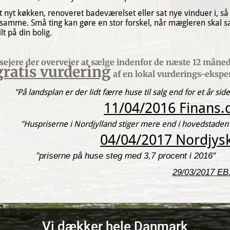
t nyt køkken, renoveret badeværelset eller sat nye vinduer i, så s
samme. Små ting kan gøre en stor forskel, når mægleren skal sæ
lt på din bolig.
gratis vurdering
 af en lokal vurderings-ekspe
"På landsplan er der lidt færre huse til salg end for et år sid
11/04/2016 Finans.
"Huspriserne i Nordjylland stiger mere end i hovedstaden
04/04/2017 Nordjys
"priserne på huse steg med 3,7 procent i 2016"
29/03/2017 EB
Vi dækker hele Danmark