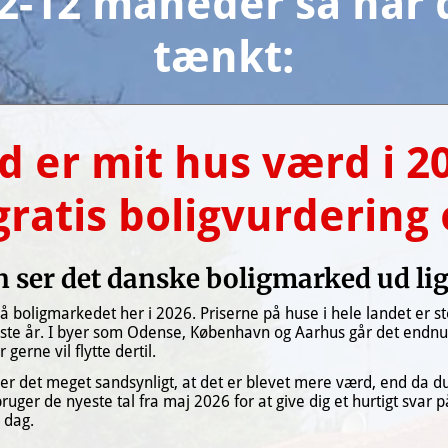
2-12 måneder så har d
tænkt:
d er mit hus værd i 20
gratis boligvurdering 
 ser det danske boligmarked ud li
på boligmarkedet her i 2026. Priserne på huse i hele landet er s
ste år. I byer som Odense, København og Aarhus går det endnu 
gerne vil flytte dertil.
, er det meget sandsynligt, at det er blevet mere værd, end da du
ruger de nyeste tal fra maj 2026 for at give dig et hurtigt svar på
 dag.