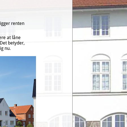
igger renten 
ere at låne 
Det betyder, 
ig nu.