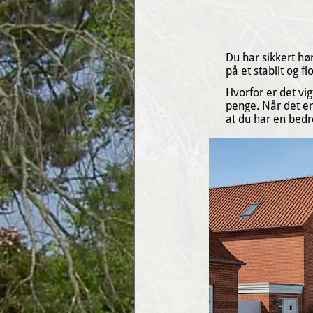
Du har sikkert hør
på et stabilt og f
Hvorfor er det vigt
penge. Når det er 
at du har en bedre