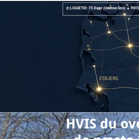
◴ LIGGETID: 75 Dage (Odense Gns) ▲ PRISS
HVIS du ove