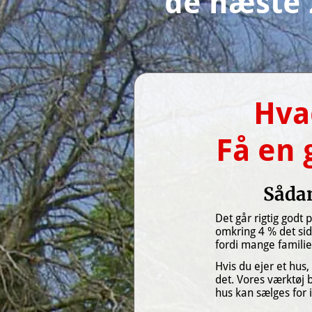
de næste 
Hva
Få en 
Sådan
Det går rigtig godt 
omkring 4 % det sid
fordi mange familier 
Hvis du ejer et hus
det. Vores værktøj b
hus kan sælges for i