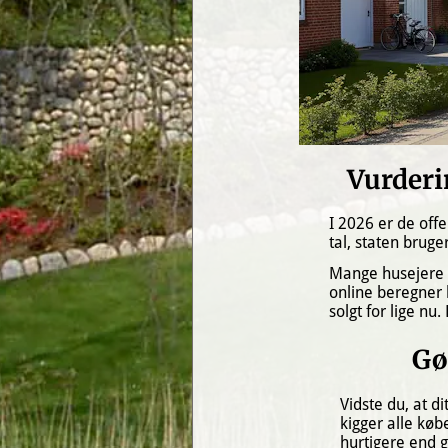
Vurderi
I 2026 er de offe
tal, staten bruge
Mange husejere er
online beregner k
solgt for lige nu
Gø
Vidste du, at d
kigger alle kø
hurtigere end 