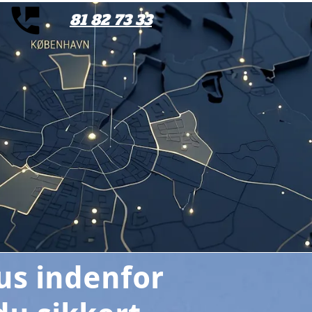
81 82 73 33
us indenfor 