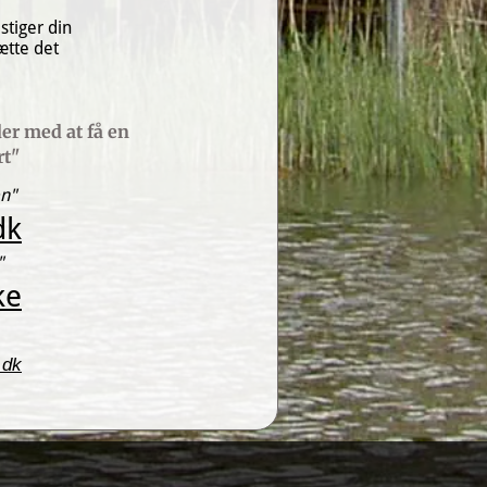
tiger din 
tte det 
"Vi hjælper husejere der overvejer at sælge indenfor de næste 12 måneder med at få en 
rt"
en"
dk
"
ke
.dk