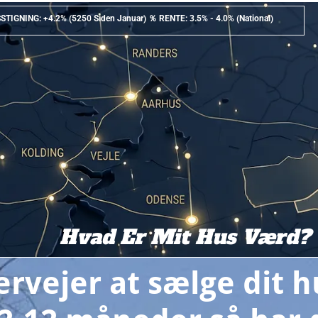
TIGNING: +4.2% (5250 Siden Januar) ％ RENTE: 3.5% - 4.0% (National)
Hvad Er Mit Hus Værd?
rvejer at sælge dit h